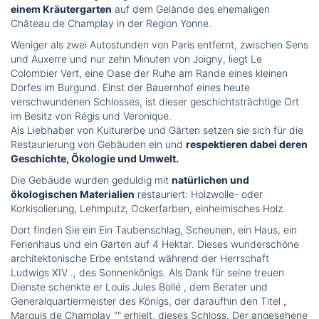
einem Kräutergarten
auf dem Gelände des ehemaligen
Château de Champlay in der Region Yonne.
Weniger als zwei Autostunden von Paris entfernt, zwischen Sens
und Auxerre und nur zehn Minuten von Joigny, liegt Le
Colombier Vert, eine Oase der Ruhe am Rande eines kleinen
Dorfes im Burgund. Einst der Bauernhof eines heute
verschwundenen Schlosses, ist dieser geschichtsträchtige Ort
im Besitz von Régis und Véronique.
Als Liebhaber von Kulturerbe und Gärten setzen sie sich für die
Restaurierung von Gebäuden ein und
respektieren dabei deren
Geschichte, Ökologie und Umwelt.
Die Gebäude wurden geduldig mit
natürlichen und
ökologischen Materialien
restauriert: Holzwolle- oder
Korkisolierung, Lehmputz, Ockerfarben, einheimisches Holz.
Dort finden Sie ein Ein Taubenschlag, Scheunen, ein Haus, ein
Ferienhaus und ein Garten auf 4 Hektar. Dieses wunderschöne
architektonische Erbe entstand während der Herrschaft
Ludwigs XIV ., des Sonnenkönigs. Als Dank für seine treuen
Dienste schenkte er Louis Jules Bollé , dem Berater und
Generalquartiermeister des Königs, der daraufhin den Titel „
Marquis de Champlay "" erhielt, dieses Schloss. Der angesehene